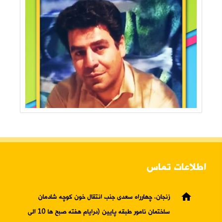
اطلاعات تماس
home
زنجان، چهارراه سعدی جنب انتقال خون کوچه شادمان
ساختمان نامور طبقه پایین (درایام هفته صبح ها 10 الی