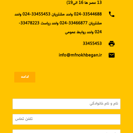
13 عصر ها 16 الی19)
phone
024-33544688 واحد مشتریان 33455453-024 واحد
مشتریان 33466877-024 واحد ریاست 33478223-
024 واحد روابط عمومی
print
33455453
email
info@mfnokhbegan.ir
ادامه