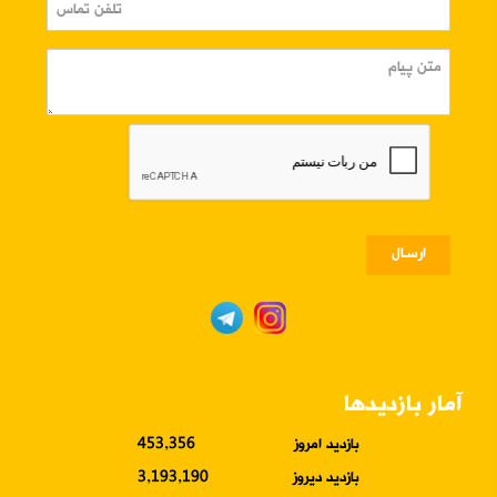
ارسـال
آمار بازدیدها
بازدید امروز
453,356
بازدید دیروز
3,193,190