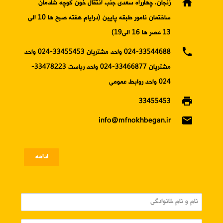
home
زنجان، چهارراه سعدی جنب انتقال خون کوچه شادمان
ساختمان نامور طبقه پایین (درایام هفته صبح ها 10 الی
13 عصر ها 16 الی19)
phone
024-33544688 واحد مشتریان 33455453-024 واحد
مشتریان 33466877-024 واحد ریاست 33478223-
024 واحد روابط عمومی
print
33455453
email
info@mfnokhbegan.ir
ادامه