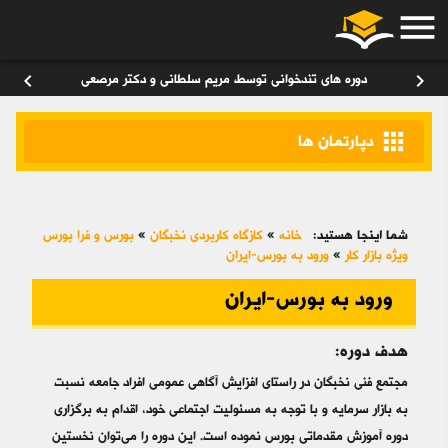
menu
ورود
/
عضویت
۰
chevron_left
chevron_right
دوره های تندخوانی توسط مریم سلطانی و دکتر مرصعی
apps
دپارتمان ها
شما اینجا هستید:
خانه
»
کازگاه کاربردی نخبگان
»
بورس و فرا بورس
ویژه بازار کار
»
ورود به بورس-ایران
ورود به بورس-ایران
هدف دوره:
مجتمع فنی نخبگان در راستای افزایش آگاهی عمومی افراد جامعه نسبت
به بازار سرمایه و با توجه به مسئولیت اجتماعی خود، اقدام به برگزاری
دوره‌ آموزش مقدماتی بورس نموده است. این دوره را می‌توان نخستین