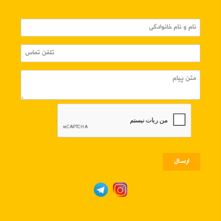
ارسـال