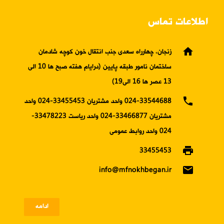
اطلاعات تماس
home
زنجان، چهارراه سعدی جنب انتقال خون کوچه شادمان
ساختمان نامور طبقه پایین (درایام هفته صبح ها 10 الی
13 عصر ها 16 الی19)
phone
024-33544688 واحد مشتریان 33455453-024 واحد
مشتریان 33466877-024 واحد ریاست 33478223-
024 واحد روابط عمومی
print
33455453
email
info@mfnokhbegan.ir
ادامه