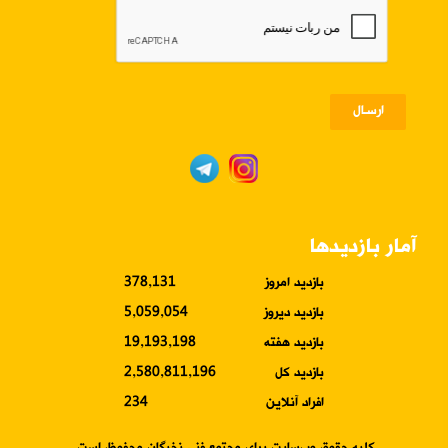
ارسـال
آمار بازدیدها
بازدید امروز
378,131
بازدید دیروز
5,059,054
بازدید هفته
19,193,198
بازدید کل
2,580,811,196
افراد آنلاین
234