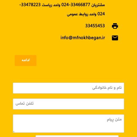
مشتریان 33466877-024 واحد ریاست 33478223-
024 واحد روابط عمومی
print
33455453
email
info@mfnokhbegan.ir
ادامه