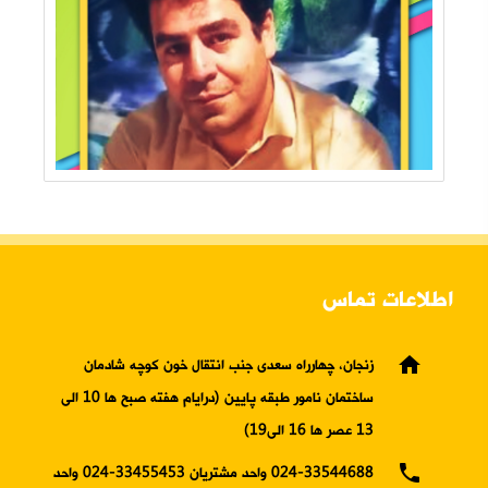
اطلاعات تماس
home
زنجان، چهارراه سعدی جنب انتقال خون کوچه شادمان
ساختمان نامور طبقه پایین (درایام هفته صبح ها 10 الی
13 عصر ها 16 الی19)
phone
024-33544688 واحد مشتریان 33455453-024 واحد