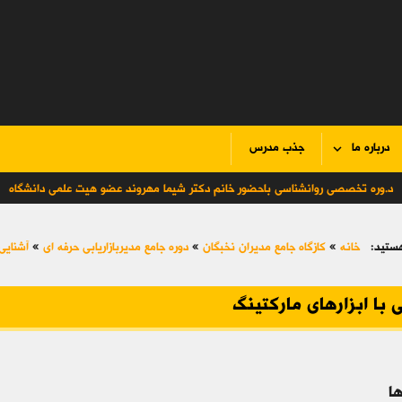
درباره ما
جذب مدرس
د.وره تخصصی روانشناسی باحضور خانم دکتر شیما مهروند عضو هیت علمی دانشگاه
ستید:
خانه
»
کازگاه جامع مدیران نخبگان
»
دوره جامع مدیربازاریابی حرفه ای
»
آشنایی 
 با ابزارهای مارکتینگ
ا