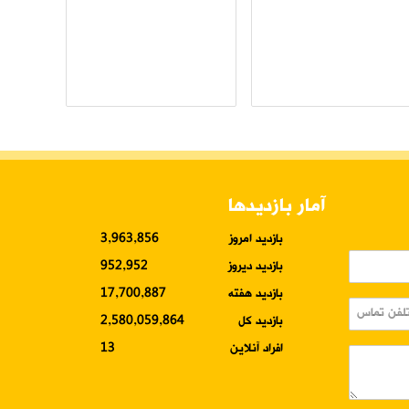
آمار بازدیدها
بازدید امروز
3,963,856
بازدید دیروز
952,952
بازدید هفته
17,700,887
بازدید کل
2,580,059,864
افراد آنلاین
13