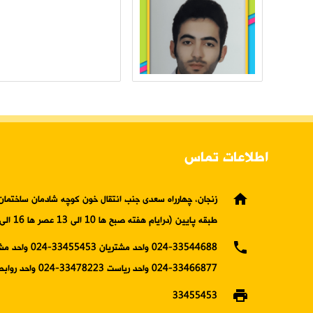
اطلاعات تماس
home
زنجان، چهارراه سعدی جنب انتقال خون کوچه شادمان ساختمان 
طبقه پایین (درایام هفته صبح ها 10 الی 13 عصر ها 16 الی19)
phone
024-33544688 واحد مشتریان 5453
33466877-024 واحد ریاست 33478223-024 واحد روابط عمومی
print
33455453