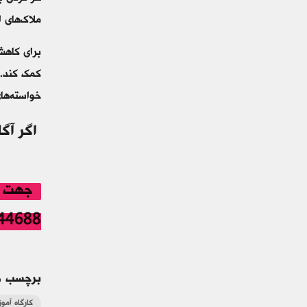
ملاک‌های 
برای کاهش
کمک کند. 
خواسته‌های
اگر آگ
02433544688 -484
برچسب ه
کارگاه آم