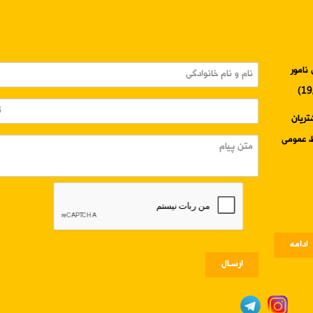
نامور
3345-024 واحد مشتریان
ادامه
ارسـال