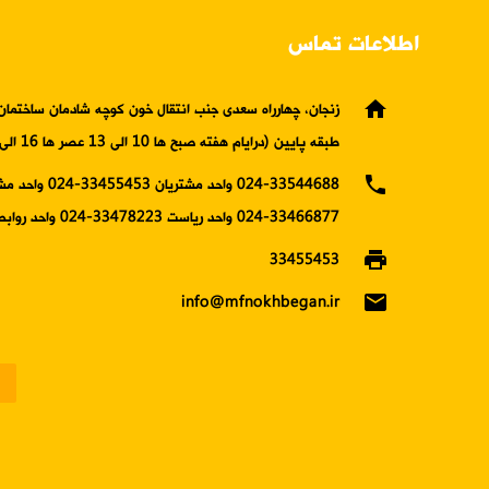
اطلاعات تماس
home
زنجان، چهارراه سعدی جنب انتقال خون کوچه شادمان ساختمان 
طبقه پایین (درایام هفته صبح ها 10 الی 13 عصر ها 16 الی19)
phone
024-33544688 واحد مشتریان 5453
33466877-024 واحد ریاست 33478223-024 واحد روابط عمومی
print
33455453
email
info@mfnokhbegan.ir