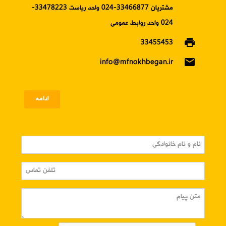
مشتریان 33466877-024 واحد ریاست 33478223-
024 واحد روابط عمومی
print
33455453
email
info@mfnokhbegan.ir
ادامه