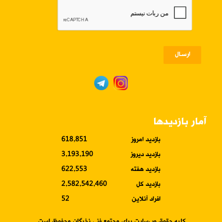
ارسـال
آمار بازدیدها
بازدید امروز
618,851
بازدید دیروز
3,193,190
بازدید هفته
622,553
بازدید کل
2,582,542,460
افراد آنلاین
52
کلیه حقوق وب‌سایت برای مجتمع فنی نخبگان محفوظ است