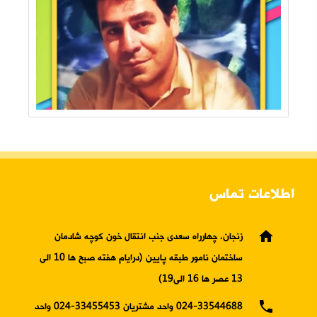
اطلاعات تماس
home
زنجان، چهارراه سعدی جنب انتقال خون کوچه شادمان
ساختمان نامور طبقه پایین (درایام هفته صبح ها 10 الی
13 عصر ها 16 الی19)
phone
024-33544688 واحد مشتریان 33455453-024 واحد