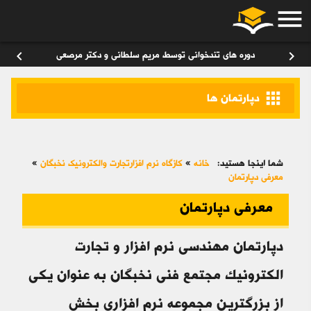
menu
ورود
/
عضویت
۰
chevron_left
chevron_right
دوره های تندخوانی توسط مریم سلطانی و دکتر مرصعی
apps
دپارتمان ها
شما اینجا هستید:
خانه
»
کازگاه نرم افزارتجارت والکترونیک نخبگان
»
معرفی دپارتمان
معرفی دپارتمان
دپارتمان مهندسی نرم افزار و تجارت
الکترونیک مجتمع فنی نخبگان به عنوان یکی
از بزرگترین مجموعه نرم افزاری بخش