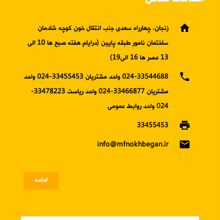
home
زنجان، چهارراه سعدی جنب انتقال خون کوچه شادمان
ساختمان نامور طبقه پایین (درایام هفته صبح ها 10 الی
13 عصر ها 16 الی19)
phone
024-33544688 واحد مشتریان 33455453-024 واحد
مشتریان 33466877-024 واحد ریاست 33478223-
024 واحد روابط عمومی
print
33455453
email
info@mfnokhbegan.ir
ادامه