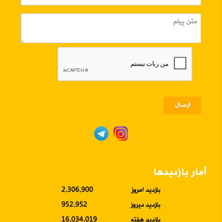
ارسـال
آمار بازدیدها
بازدید امروز
2,306,900
بازدید دیروز
952,952
بازدید هفته
16,034,019