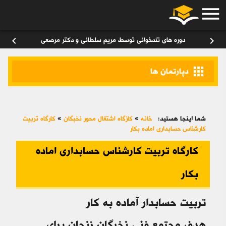
menu
ورود
/
عضویت
۰
chevron_left
chevron_right
دوره های تندخوانی توسط مریم سلطانی و دکتر مرصعی
apps
دپارتمان ها
شما اینجا هستید:
خانه
»
کازگاه اشتغال محور نخبگان
»
کارگاه تربیت
کارشناس حسابداری اماده بکار
کارگاه تربیت کارشناس حسابداری اماده
بکار
تربیت حسابدار آماده به کار