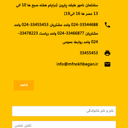
ساختمان نامور طبقه پایین (درایام هفته صبح ها 10 الی
13 عصر ها 16 الی19)
phone
024-33544688 واحد مشتریان 33455453-024 واحد
مشتریان 33466877-024 واحد ریاست 33478223-
024 واحد روابط عمومی
print
33455453
email
info@mfnokhbegan.ir
ادامه