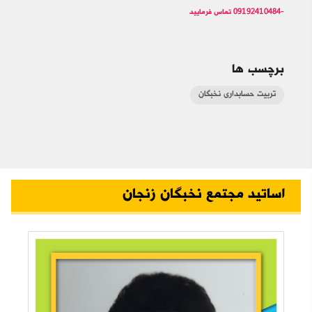
-09192410484 تماس فرمایید
برچسب ها
تربیت حسابداری نخبگان
اساتید مجتمع نخبگان زنجان