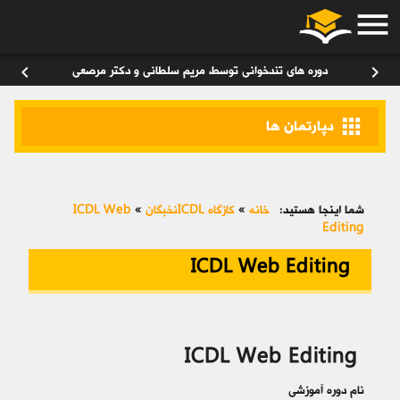
menu
ورود
/
عضویت
۰
chevron_left
chevron_right
دوره های تندخوانی توسط مریم سلطانی و دکتر مرصعی
apps
دپارتمان ها
شما اینجا هستید:
خانه
»
کازگاه ICDLنخبگان
»
ICDL Web
Editing
ICDL Web Editing
ICDL Web Editing
نام دوره آموزشی