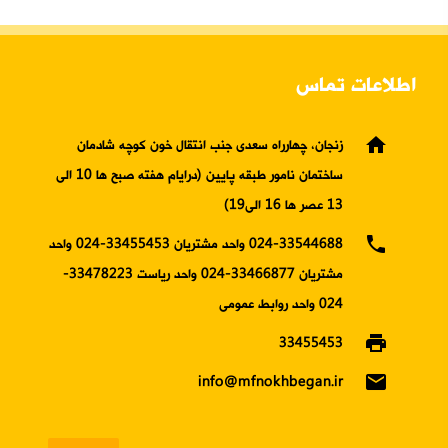
اطلاعات تماس
home
زنجان، چهارراه سعدی جنب انتقال خون کوچه شادمان
ساختمان نامور طبقه پایین (درایام هفته صبح ها 10 الی
13 عصر ها 16 الی19)
phone
024-33544688 واحد مشتریان 33455453-024 واحد
مشتریان 33466877-024 واحد ریاست 33478223-
024 واحد روابط عمومی
print
33455453
email
info@mfnokhbegan.ir