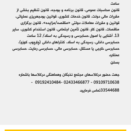
ساعت
قانون محاسبات عمومی، قانون برنامه و بودجه، قانون تنظیم بخشی از
مقررات مالی دولت، قانون خدمات کشوری، قوانین بودجه‎ریزی عملیاتی،
قوانین و مقررات معاملات دولتی «مناقصه/مزایده»، قانون برگزاری
مناقصات، قانون کار، قانون تأمین اجتماعی، قانون استخدام کشوری، سایر
13. آشنایی با اصول حسابرسی و رسیدگی به اسناد/ 12 ساعت
حسابرسی داخلی، رسیدگی به اسناد، کنترل‎های داخلی (چارچوب کوزو)،
حسابرسی خارجی یا مستقل، حسابرسی مالی، حسابرسی رعایت، حسابرسی
عملکرد
بستن
جهت حضور درکلاسهای مجتمع نخبگان وهماهنگی درکلاسها باشماره
09109710638 - 02433466877 -09192410484 -
33544688تماس فرمایید