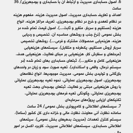
6. اصول حسابداری مدیریت و ارتباط آن با حسابداری و بودجه‎ریزی/ 36
ساعت
اهداف و تعاریف حسابداری مدیریت، اصول مدیریت هزینه، مفهوم هزینه
در نظام تعهدی و خرج در نظام بودجه‎ریزی، تعریف مراکز هزینه، انواع
هزینه (مستقیم و سربار، متغیر و ثابت،...)، اصول قیمت تمام شده در
بخش عمومی (نرخ جذب و روش‎های محاسبه آن، تخصیص و ردیابی
هزینه، هزینه‌یابی محصولات مشترک و فرعی،...)، روش‎های تخصیص
سربار (روش مستقیم، یک‎طرفه و متقابل)، سیستم‎های هزینه‎یابی
(مرحله‎ای و سفارش کار، هزینه‎یابی بر مبنای فعالیت، هزینه‎یابی هدف،
هزینه‎یابی کامل و متغیر،...)، ثبت‎های حسابداری بهای تمام شده (در
سیستم نرمال، واقعی و استاندارد)، تهیه صورت سود و زیان در واحدهای
بازرگانی و تولیدی بخش عمومی، مدیریت موجودی‎ها، انواع نظام‎های
بودجه‎ریزی، اصول بودجه‎ریزی عملیاتی، نحوه تهیه بودجه‎ریزی عملیاتی
با روش هزینه‎یابی مبتنی بر فعالیت، ثبت‎های بودجه‌ای جهت تهیه
بودجه‎ریزی عملیاتی، چگونگی تهیه فرم‎های بودجه‎ریزی عملیاتی،
تکنیک‎های ارزیابی پروژه‌های سرمایه‌ای
7. سیستم‎های اطلاعاتی و کامپیوتری بخش عمومی/ 24 ساعت
سامانه نظارت آنی معاونت نظارت مالی و خزانه داری کل کشور (سناما)،
سیستم کنترل تعهدات (مدیریت بدهی‎های بخش عمومی)، سیتم‎های
اطلاعاتی حسابداری، سیستم‎های اطلاعاتی مدیریت، کاربرد اکسل در امور
مالی