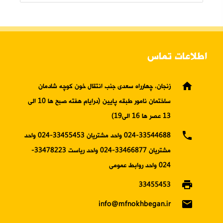
اطلاعات تماس
home
زنجان، چهارراه سعدی جنب انتقال خون کوچه شادمان
ساختمان نامور طبقه پایین (درایام هفته صبح ها 10 الی
13 عصر ها 16 الی19)
phone
024-33544688 واحد مشتریان 33455453-024 واحد
مشتریان 33466877-024 واحد ریاست 33478223-
024 واحد روابط عمومی
print
33455453
email
info@mfnokhbegan.ir