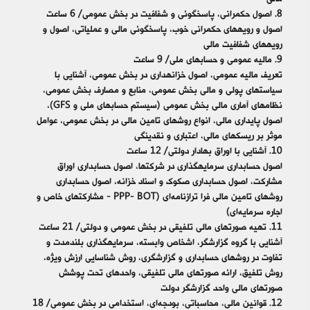
8. اصول حکمرانی، پاسخگوئی و شفافیت در بخش عمومی/ 6 ساعت
اصول و رویه‎های حکمرانی خوب، پاسخگوئی مالی و عملیاتی، اصول و
رویه‎های شفافیت مالی
9. مالیه عمومی و حساب‎های ملی/ 9 ساعت
تعریف مالیه عمومی، اصول خزانه‎داری در بخش عمومی، آشنایی با
سیاست‎های پولی و مالی بخش عمومی، منابع و مصارف بخش عمومی،
نظام‎های آماری مالی بخش عمومی (سیستم حساب‎های ملی و GFS)،
اصول پایداری مالی، انواع روش‎های تامین مالی در بخش عمومی، عوامل
موثر بر ریسک‎های مالی، اعتباری و نقدینگی
10. آشنایی با اوراق بهادار دولتی/ 12 ساعت
اصول حسابداری سرمایه‎گذاری در شرکت‎ها، اصول حسابداری اوراق
مشارکت، اصول حسابداری صکوک و اسناد خزانه، اصول حسابداری
روش‎های تامین مالی فرا ترازنامه‌ای (PPP- BOT - مشارکت‎های خاص و
اجاره سرمایه‌ای)
11. تهیه صورت‎های مالی تلفیقی در بخش عمومی و دولتی/ 21 ساعت
آشنایی با گروه گزارشگر، اشخاص وابسته، سرمایه‎گذاری بلندمدت و
تفاوت در روش‎های حسابداری و گزارشگری، روش شناسایی ارزش ویژه،
روش تلفیق، ارائه صورت‎های مالی تلفیقی، واحدهای تحت پوشش
صورت‎های مالی واحد گزارشگر دولت
12. قوانین مالی، محاسباتی، بودجه‌ای، استخدامی در بخش عمومی/ 18