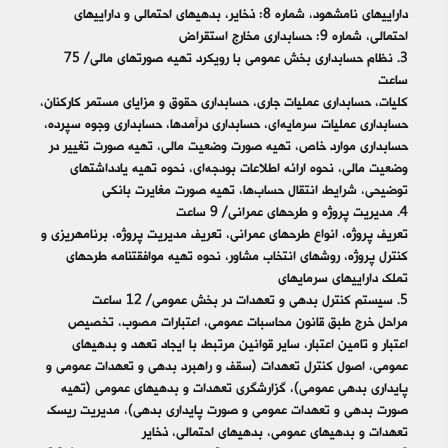
دارایی‎های نامشهود، شماره 8: ذخایر، بدهی‎های احتمالی و دارایی‎های
احتمالی، شماره 9: حسابداری مخارج استقراض
3. نظام حسابداری بخش عمومی با رویکرد تهیه صورت‎های مالی/ 75
ساعت
کلیات، حسابداری عملیات جاری، حسابداری حقوق و مزایای مستمر کارکنان،
حسابداری عملیات سرمایه‌ای، حسابداری درآمدها، حسابداری وجوه سپرده،
حسابداری موارد خاص، تهیه صورت وضعیت مالی، تهیه صورت تغییر در
وضعیت مالی، نحوه ارائه اطلاعات بودجه‌ای، نحوه تهیه یادداشت‎های
توضیحی، شرایط انتقال حساب‌ها، تهیه صورت مغایرت بانکی
4. مدیریت پروژه و طرح‎های عمرانی/ 9 ساعت
تعریف پروژه، انواع طرح‎های عمرانی، تعریف مدیریت پروژه، برنامه‎ریزی و
کنترل پروژه، روش‎های انتخاب مشاور، نحوه تهیه موافقت‎نامه طرح‎های
تملک دارایی‎های سرمایه‎ای
5. سیستم کنترل بدهی و تعهدات در بخش عمومی/ 12 ساعت
مراحل خرج طبق قانون محاسبات عمومی، اعتبارات مصوب، تخصیص
اعتبار و تامین اعتبار، سایر قوانین مرتبط با ایجاد تعهد و بدهی‎های
عمومی، اصول کنترل تعهدات (سقف و راهبرد بدهی و تعهدات عمومی و
پایداری بدهی عمومی)، گزارشگری تعهدات و بدهی‎های عمومی (تهیه
صورت بدهی و تعهدات عمومی و صورت پایداری بدهی)، مدیریت ریسک
تعهدات و بدهی‎های عمومی، بدهی‎های احتمالی، ذخایر