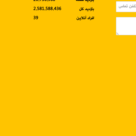
بازدید هفته
20,736,968
بازدید کل
2,581,588,436
افراد آنلاین
39