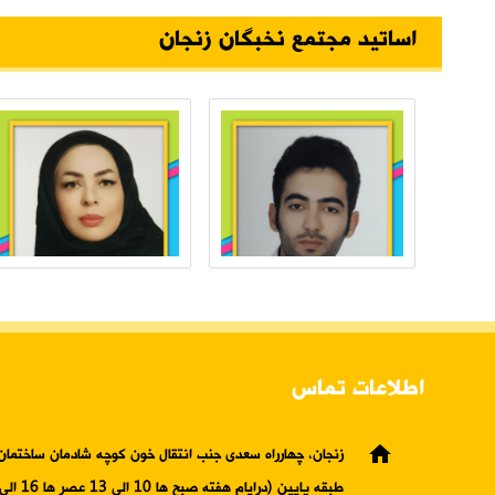
اساتید مجتمع نخبگان زنجان
اطلاعات تماس
home
زنجان، چهارراه سعدی جنب انتقال خون کوچه شادمان ساختمان 
طبقه پایین (درایام هفته صبح ها 10 الی 13 عصر ها 16 الی19)