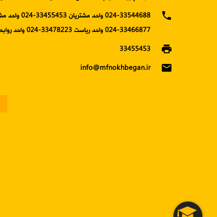
phone
024-33544688 واحد مشتریان 5453
33466877-024 واحد ریاست 33478223-024 واحد روابط عمومی
print
33455453
email
info@mfnokhbegan.ir