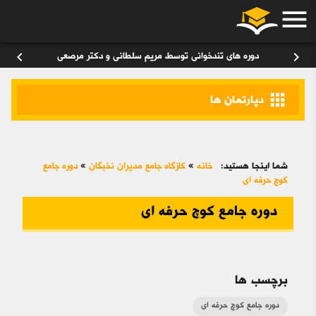
menu
ورود
/
عضویت
۰
chevron_left
chevron_right
دوره های تندخوانی توسط مریم سلطانی و دکتر مرصعی
apps
دپارتمان ها
شما اینجا هستید:
خانه
»
کازگاه جامع مدیران نخبگان
»
دوره جامع
کوچ حرفه ای
دوره جامع کوچ حرفه ای
برچسب ها
دوره جامع کوچ حرفه ای