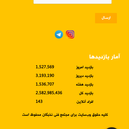
ارسـال
آمار بازدیدها
بازدید امروز
1,527,569
بازدید دیروز
3,193,190
بازدید هفته
1,536,707
بازدید کل
2,582,985,436
افراد آنلاین
143
کلیه حقوق وب‌سایت برای مجتمع فنی نخبگان محفوظ است