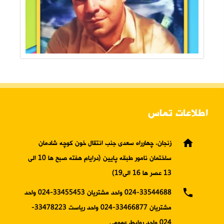
اطلاعات تماس
home
زنجان، چهارراه سعدی جنب انتقال خون کوچه شادمان
ساختمان نامور طبقه پایین (درایام هفته صبح ها 10 الی
13 عصر ها 16 الی19)
phone
024-33544688 واحد مشتریان 33455453-024 واحد
مشتریان 33466877-024 واحد ریاست 33478223-
024 واحد روابط عمومی