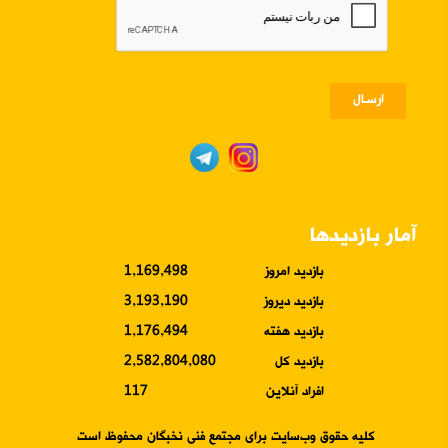
ارسـال
آمار بازدیدها
بازدید امروز
1,169,498
بازدید دیروز
3,193,190
بازدید هفته
1,176,494
بازدید کل
2,582,804,080
افراد آنلاین
117
کلیه حقوق وب‌سایت برای مجتمع فنی نخبگان محفوظ است