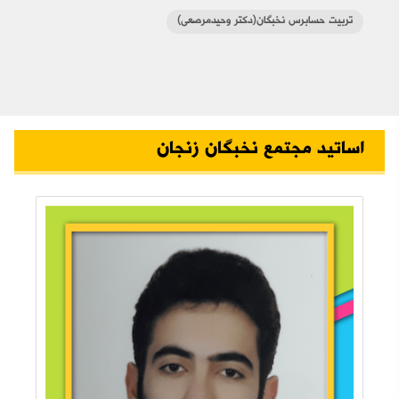
تربیت حسابرس نخبگان(دکتر وحیدمرصعی)
اساتید مجتمع نخبگان زنجان