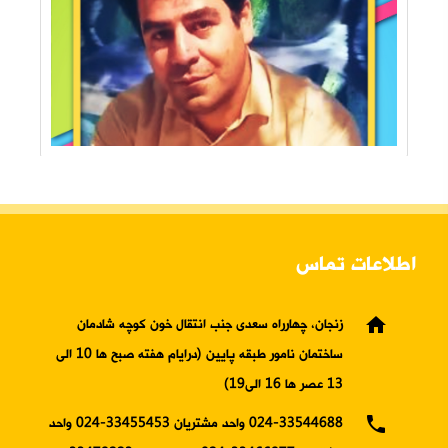
اطلاعات تماس
home
زنجان، چهارراه سعدی جنب انتقال خون کوچه شادمان
ساختمان نامور طبقه پایین (درایام هفته صبح ها 10 الی
13 عصر ها 16 الی19)
phone
024-33544688 واحد مشتریان 33455453-024 واحد