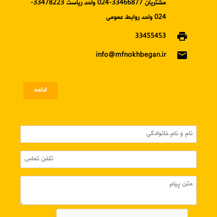
مشتریان 33466877-024 واحد ریاست 33478223-
024 واحد روابط عمومی
print
33455453
email
info@mfnokhbegan.ir
ادامه