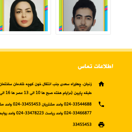
اطلاعات تماس
home
زنجان، چهارراه سعدی جنب انتقال خون کوچه شادمان ساختمان 
طبقه پایین (درایام هفته صبح ها 10 الی 13 عصر ها 16 الی19)
phone
024-33544688 واحد مشتریان 5453
33466877-024 واحد ریاست 33478223-024 واحد روابط عمومی
print
33455453