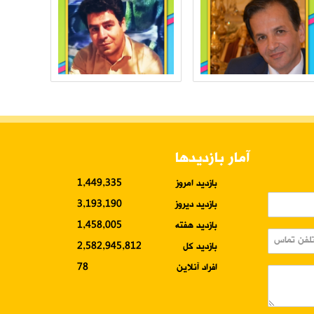
آمار بازدیدها
بازدید امروز
1,449,335
بازدید دیروز
3,193,190
بازدید هفته
1,458,005
بازدید کل
2,582,945,812
افراد آنلاین
78