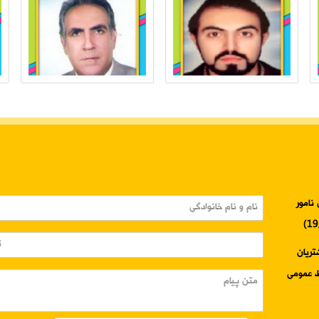
نامور
3345-024 واحد مشتریان