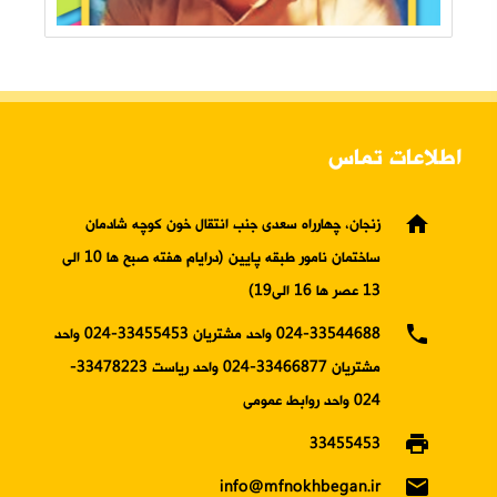
اطلاعات تماس
home
زنجان، چهارراه سعدی جنب انتقال خون کوچه شادمان
ساختمان نامور طبقه پایین (درایام هفته صبح ها 10 الی
13 عصر ها 16 الی19)
phone
024-33544688 واحد مشتریان 33455453-024 واحد
مشتریان 33466877-024 واحد ریاست 33478223-
024 واحد روابط عمومی
print
33455453
email
info@mfnokhbegan.ir