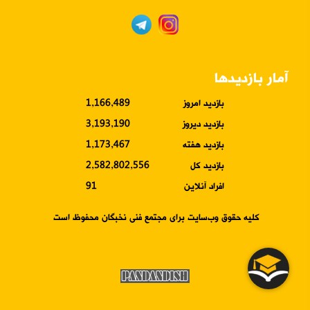
آمار بازدیدها
بازدید امروز
1,166,489
بازدید دیروز
3,193,190
بازدید هفته
1,173,467
بازدید کل
2,582,802,556
افراد آنلاین
91
کلیه حقوق وب‌سایت برای مجتمع فنی نخبگان محفوظ است