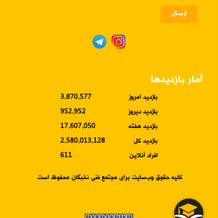
ارسـال
آمار بازدیدها
بازدید امروز
3,870,577
بازدید دیروز
952,952
بازدید هفته
17,607,050
بازدید کل
2,580,013,128
افراد آنلاین
611
کلیه حقوق وب‌سایت برای مجتمع فنی نخبگان محفوظ است