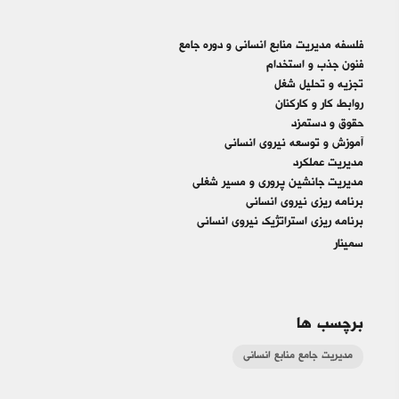
فلسفه مديريت منابع انساني و دوره جامع
فنون جذب و استخدام
تجزيه و تحليل شغل
روابط كار و كاركنان
حقوق و دستمزد
آموزش و توسعه نيروي انساني
مديريت عملكرد
مديريت جانشين پروري و مسير شغلي
برنامه ريزي نيروي انساني
برنامه ريزي استراتژيك نيروي انساني
سمينار
برچسب ها
مدیریت جامع منابع انسانی