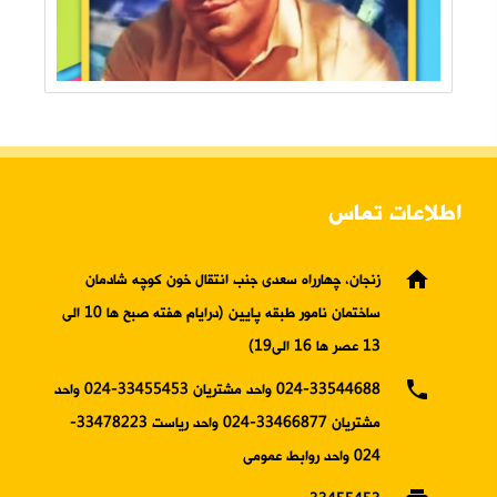
اطلاعات تماس
home
زنجان، چهارراه سعدی جنب انتقال خون کوچه شادمان
ساختمان نامور طبقه پایین (درایام هفته صبح ها 10 الی
13 عصر ها 16 الی19)
phone
024-33544688 واحد مشتریان 33455453-024 واحد
مشتریان 33466877-024 واحد ریاست 33478223-
024 واحد روابط عمومی