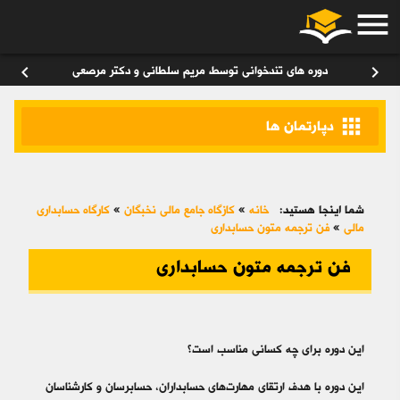
menu
ورود
/
عضویت
۰
chevron_left
chevron_right
دوره های تندخوانی توسط مریم سلطانی و دکتر مرصعی
apps
دپارتمان ها
شما اینجا هستید:
خانه
»
کازگاه جامع مالی نخبگان
»
کارگاه حسابداری
مالی
»
فن ترجمه متون حسابداری
فن ترجمه متون حسابداری
این دوره برای چه کسانی مناسب است؟
این دوره با هدف ارتقای مهارت‌های حسابداران، حسابرسان و کارشناسان