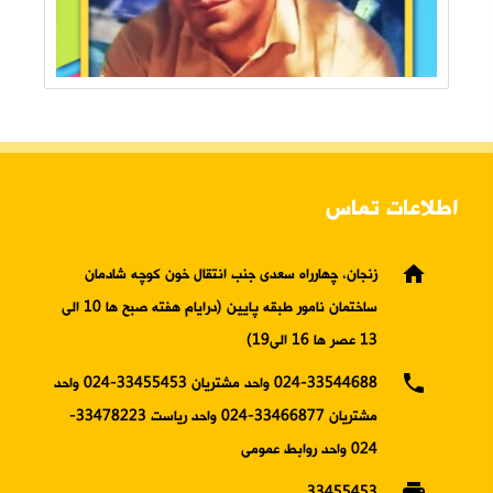
اطلاعات تماس
home
زنجان، چهارراه سعدی جنب انتقال خون کوچه شادمان
ساختمان نامور طبقه پایین (درایام هفته صبح ها 10 الی
13 عصر ها 16 الی19)
phone
024-33544688 واحد مشتریان 33455453-024 واحد
مشتریان 33466877-024 واحد ریاست 33478223-
024 واحد روابط عمومی
print