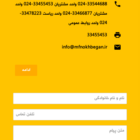
phone
024-33544688 واحد مشتریان 33455453-024 واحد
مشتریان 33466877-024 واحد ریاست 33478223-
024 واحد روابط عمومی
print
33455453
email
info@mfnokhbegan.ir
ادامه