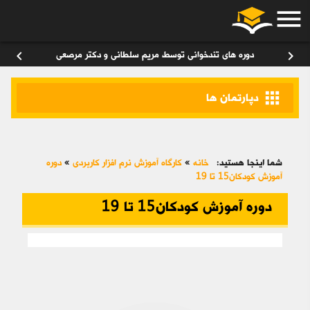
menu
ورود
/
عضویت
۰
chevron_left
chevron_right
دوره های تندخوانی توسط مریم سلطانی و دکتر مرصعی
apps
دپارتمان ها
شما اینجا هستید:
خانه
»
کارگاه آموزش نرم افزار کاربردی
»
دوره
آموزش کودکان15 تا 19
دوره آموزش کودکان15 تا 19