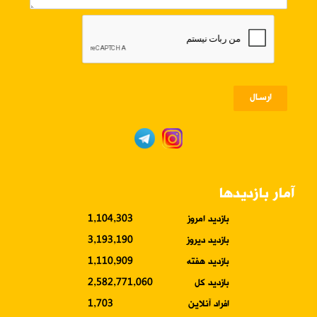
ارسـال
آمار بازدیدها
بازدید امروز
1,104,303
بازدید دیروز
3,193,190
بازدید هفته
1,110,909
بازدید کل
2,582,771,060
افراد آنلاین
1,703