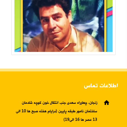
اطلاعات تماس
home
زنجان، چهارراه سعدی جنب انتقال خون کوچه شادمان
ساختمان نامور طبقه پایین (درایام هفته صبح ها 10 الی
13 عصر ها 16 الی19)