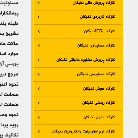
کازگاه پرورش مالی نخبگان
مسئولیت 
پیمانکارا
کازگاه کاربردی نخبگان
طبقه بند
کازگاه ICDLنخبگان
تشریح بخش
حالات خاص
کازگاه حسابداری نخبگان
موارد است
کازگاه پرورش مشاوره مالیاتی نخبگان
بررسی آر
مرجع دریا
کازگاه حسابرسی نخبگان
نحوه اعتر
کارگاه هوش نخبگان
ضمانت اج
کازگاه ریاضی نخبگان
ضمانت اج
نحوه وصول
کازگاه حقوق نخبگان
رویه پردا
کازگاه نرم افزارتجارت والکترونیک نخبگان
تکالیف پ