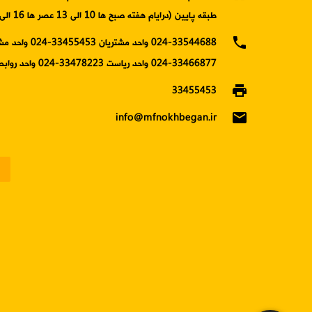
طبقه پایین (درایام هفته صبح ها 10 الی 13 عصر ها 16 الی19)
phone
024-33544688 واحد مشتریان 5453
33466877-024 واحد ریاست 33478223-024 واحد روابط عمومی
print
33455453
email
info@mfnokhbegan.ir