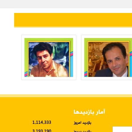
آمار بازدیدها
بازدید امروز
1,114,333
بازدید دیروز
3,193,190