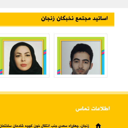
اساتید مجتمع نخبگان زنجان
اطلاعات تماس
home
زنجان، چهارراه سعدی جنب انتقال خون کوچه شادمان ساختمان 