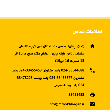
اطلاعات تماس
home
زنجان، چهارراه سعدی جنب انتقال خون کوچه شادمان
ساختمان نامور طبقه پایین (درایام هفته صبح ها 10 الی
13 عصر ها 16 الی19)
phone
024-33544688 واحد مشتریان 33455453-024 واحد
مشتریان 33466877-024 واحد ریاست 33478223-
024 واحد روابط عمومی
print
33455453
email
info@mfnokhbegan.ir