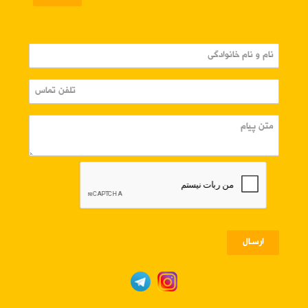
ارسـال