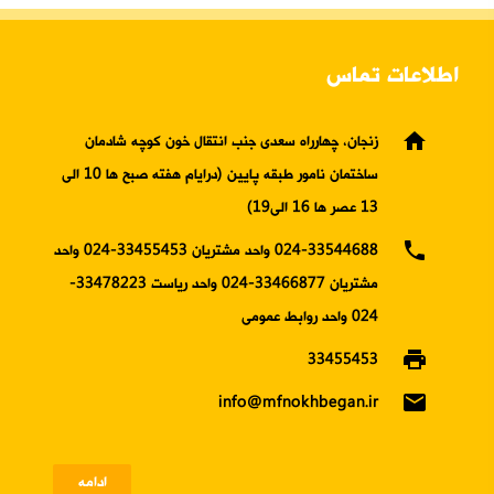
اطلاعات تماس
home
زنجان، چهارراه سعدی جنب انتقال خون کوچه شادمان
ساختمان نامور طبقه پایین (درایام هفته صبح ها 10 الی
13 عصر ها 16 الی19)
phone
024-33544688 واحد مشتریان 33455453-024 واحد
مشتریان 33466877-024 واحد ریاست 33478223-
024 واحد روابط عمومی
print
33455453
email
info@mfnokhbegan.ir
ادامه