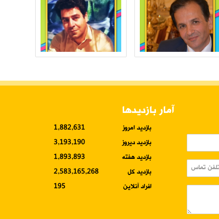
آمار بازدیدها
بازدید امروز
1,882,631
بازدید دیروز
3,193,190
بازدید هفته
1,893,893
بازدید کل
2,583,165,268
افراد آنلاین
195