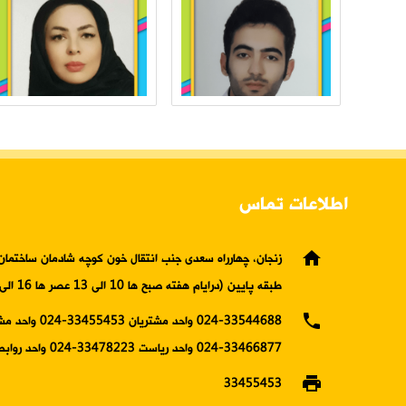
اطلاعات تماس
home
زنجان، چهارراه سعدی جنب انتقال خون کوچه شادمان ساختمان 
طبقه پایین (درایام هفته صبح ها 10 الی 13 عصر ها 16 الی19)
phone
024-33544688 واحد مشتریان 5453
33466877-024 واحد ریاست 33478223-024 واحد روابط عمومی
print
33455453