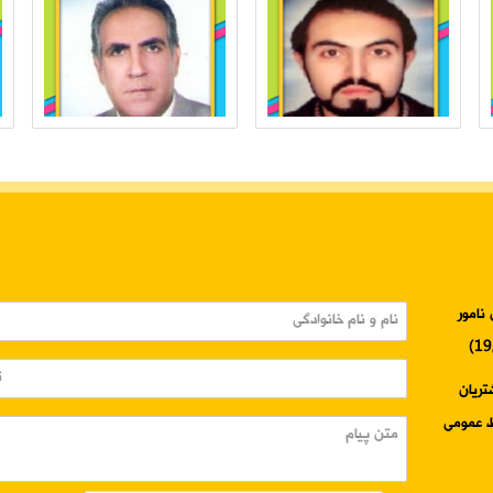
نامور
3345-024 واحد مشتریان