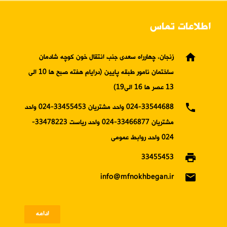
اطلاعات تماس
home
زنجان، چهارراه سعدی جنب انتقال خون کوچه شادمان
ساختمان نامور طبقه پایین (درایام هفته صبح ها 10 الی
13 عصر ها 16 الی19)
phone
024-33544688 واحد مشتریان 33455453-024 واحد
مشتریان 33466877-024 واحد ریاست 33478223-
024 واحد روابط عمومی
print
33455453
email
info@mfnokhbegan.ir
ادامه