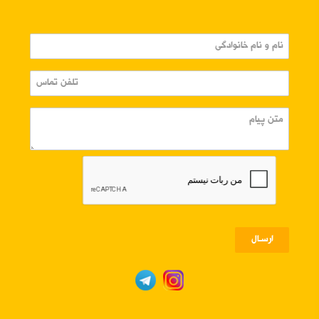
ارسـال