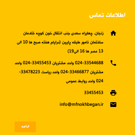
اطلاعات تماس
home
زنجان، چهارراه سعدی جنب انتقال خون کوچه شادمان
ساختمان نامور طبقه پایین (درایام هفته صبح ها 10 الی
13 عصر ها 16 الی19)
phone
024-33544688 واحد مشتریان 33455453-024 واحد
مشتریان 33466877-024 واحد ریاست 33478223-
024 واحد روابط عمومی
print
33455453
email
info@mfnokhbegan.ir
ادامه