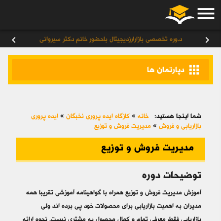
menu
ورود
/
عضویت
۰
مجتمع فنی نخبگان به روزی می‌اندیشد که از هر خانواده حداقل یک نفر از
chevron_left
chevron_right
خدمــات و محصــولات آن به طور مطلوب بهره‌مند شود.
apps
دپارتمان ها
شما اینجا هستید:
خانه
»
کازگاه ایده پروری نخبگان
»
ایده پروری
بازاریابی و فروش
»
مدیریت فروش و توزیع
مدیریت فروش و توزیع
توضیحات دوره
آموزش مدیریت فروش و توزیع همراه با گواهینامه آموزشی تقریبا همه
مدیران به اهمیت بازاریابی برای محصولات خود پی برده اند ولی