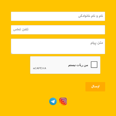
ارسـال