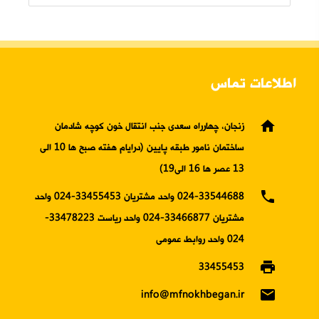
اطلاعات تماس
home
زنجان، چهارراه سعدی جنب انتقال خون کوچه شادمان
ساختمان نامور طبقه پایین (درایام هفته صبح ها 10 الی
13 عصر ها 16 الی19)
phone
024-33544688 واحد مشتریان 33455453-024 واحد
مشتریان 33466877-024 واحد ریاست 33478223-
024 واحد روابط عمومی
print
33455453
email
info@mfnokhbegan.ir