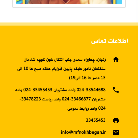
اطلاعات تماس
home
زنجان، چهارراه سعدی جنب انتقال خون کوچه شادمان
ساختمان نامور طبقه پایین (درایام هفته صبح ها 10 الی
13 عصر ها 16 الی19)
phone
024-33544688 واحد مشتریان 33455453-024 واحد
مشتریان 33466877-024 واحد ریاست 33478223-
024 واحد روابط عمومی
print
33455453
email
info@mfnokhbegan.ir