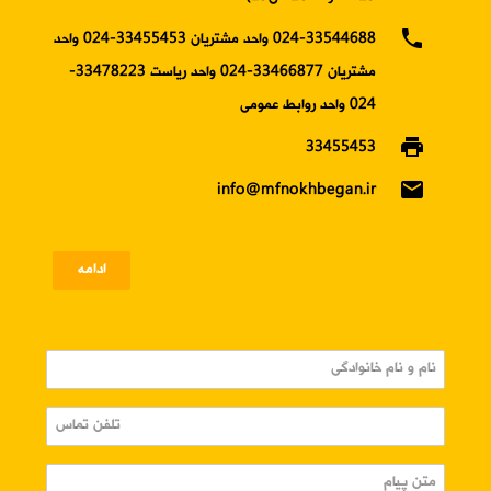
phone
024-33544688 واحد مشتریان 33455453-024 واحد
مشتریان 33466877-024 واحد ریاست 33478223-
024 واحد روابط عمومی
print
33455453
email
info@mfnokhbegan.ir
ادامه