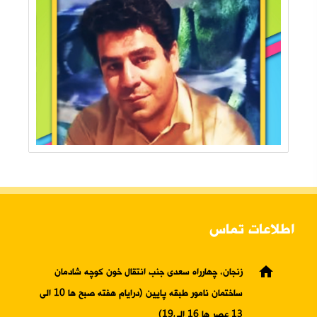
اطلاعات تماس
home
زنجان، چهارراه سعدی جنب انتقال خون کوچه شادمان
ساختمان نامور طبقه پایین (درایام هفته صبح ها 10 الی
13 عصر ها 16 الی19)