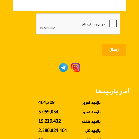
ارسـال
آمار بازدیدها
بازدید امروز
404,209
بازدید دیروز
5,059,054
بازدید هفته
19,219,432
بازدید کل
2,580,824,404