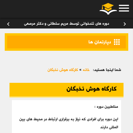
menu
ورود
/
عضویت
۰
chevron_left
chevron_right
دوره های تندخوانی توسط مریم سلطانی و دکتر مرصعی
apps
دپارتمان ها
شما اینجا هستید:
خانه
»
کارگاه هوش نخبگان
کارگاه هوش نخبگان
مخاطبین دوره :
این دوره برای افرادی که نیاز به برقراری ارتباط در محیط های بین
المللی دارند