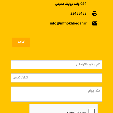
024 واحد روابط عمومی
print
33455453
email
info@mfnokhbegan.ir
ادامه