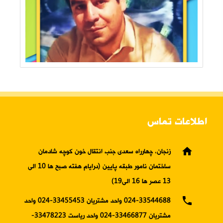
اطلاعات تماس
home
زنجان، چهارراه سعدی جنب انتقال خون کوچه شادمان
ساختمان نامور طبقه پایین (درایام هفته صبح ها 10 الی
13 عصر ها 16 الی19)
phone
024-33544688 واحد مشتریان 33455453-024 واحد
مشتریان 33466877-024 واحد ریاست 33478223-