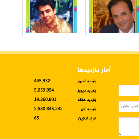
آمار بازدیدها
بازدید امروز
445,332
بازدید دیروز
5,059,054
بازدید هفته
19,260,801
بازدید کل
2,580,845,232
افراد آنلاین
65