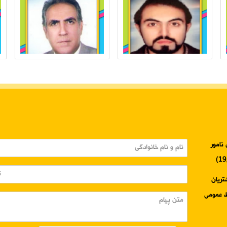
نامور
3345-024 واحد مشتریان