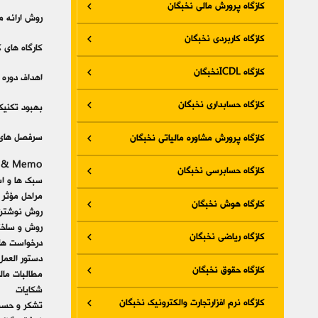
کازگاه پرورش مالی نخبگان
روش ارائه مح
کازگاه کاربردی نخبگان
کارگاه های ک
کازگاه ICDLنخبگان
اهداف دوره :
کازگاه حسابداری نخبگان
بهبود تکنیک
سرفصل های 
کازگاه پرورش مشاوره مالیاتی نخبگان
s & Memo
کازگاه حسابرسی نخبگان
سبک ها و اس
مراحل مؤثر 
کارگاه هوش نخبگان
روش نوشتن و
روش و ساختا
کازگاه ریاضی نخبگان
درخواست ها
دستور العمل
کازگاه حقوق نخبگان
مطالبات مال
شکایات
کازگاه نرم افزارتجارت والکترونیک نخبگان
تشکر و حسن