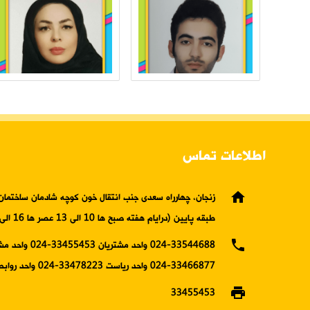
اطلاعات تماس
home
زنجان، چهارراه سعدی جنب انتقال خون کوچه شادمان ساختمان 
طبقه پایین (درایام هفته صبح ها 10 الی 13 عصر ها 16 الی19)
phone
024-33544688 واحد مشتریان 5453
33466877-024 واحد ریاست 33478223-024 واحد روابط عمومی
print
33455453