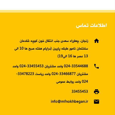
اطلاعات تماس
home
زنجان، چهارراه سعدی جنب انتقال خون کوچه شادمان
ساختمان نامور طبقه پایین (درایام هفته صبح ها 10 الی
13 عصر ها 16 الی19)
phone
024-33544688 واحد مشتریان 33455453-024 واحد
مشتریان 33466877-024 واحد ریاست 33478223-
024 واحد روابط عمومی
print
33455453
email
info@mfnokhbegan.ir