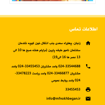
اطلاعات تماس
home
زنجان، چهارراه سعدی جنب انتقال خون کوچه شادمان
ساختمان نامور طبقه پایین (درایام هفته صبح ها 10 الی
13 عصر ها 16 الی19)
phone
024-33544688 واحد مشتریان 33455453-024 واحد
مشتریان 33466877-024 واحد ریاست 33478223-
024 واحد روابط عمومی
print
33455453
email
info@mfnokhbegan.ir