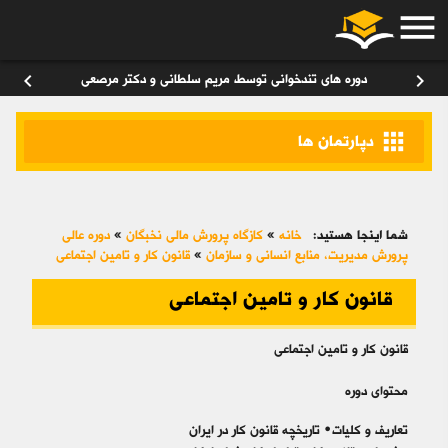
menu
ورود
/
عضویت
۰
chevron_left
chevron_right
دوره های تندخوانی توسط مریم سلطانی و دکتر مرصعی
apps
دپارتمان ها
شما اینجا هستید:
خانه
»
کازگاه پرورش مالی نخبگان
»
دوره عالی
پرورش مديريت، منابع انساني و سازمان
»
قانون کار و تامین اجتماعی
قانون کار و تامین اجتماعی
قانون کار و تامین اجتماعی
محتوای دوره
تعاریف و کلیات• تاریخچه قانون کار در ایران