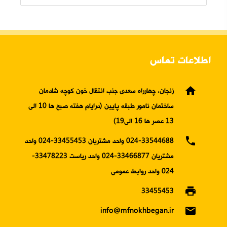
اطلاعات تماس
home
زنجان، چهارراه سعدی جنب انتقال خون کوچه شادمان
ساختمان نامور طبقه پایین (درایام هفته صبح ها 10 الی
13 عصر ها 16 الی19)
phone
024-33544688 واحد مشتریان 33455453-024 واحد
مشتریان 33466877-024 واحد ریاست 33478223-
024 واحد روابط عمومی
print
33455453
email
info@mfnokhbegan.ir