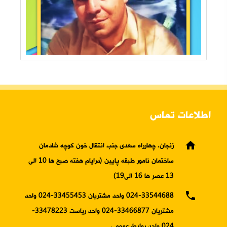
اطلاعات تماس
home
زنجان، چهارراه سعدی جنب انتقال خون کوچه شادمان
ساختمان نامور طبقه پایین (درایام هفته صبح ها 10 الی
13 عصر ها 16 الی19)
phone
024-33544688 واحد مشتریان 33455453-024 واحد
مشتریان 33466877-024 واحد ریاست 33478223-
024 واحد روابط عمومی