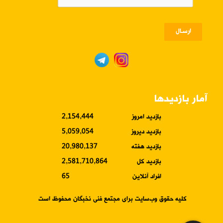
ارسـال
آمار بازدیدها
بازدید امروز
2,154,444
بازدید دیروز
5,059,054
بازدید هفته
20,980,137
بازدید کل
2,581,710,864
افراد آنلاین
65
کلیه حقوق وب‌سایت برای مجتمع فنی نخبگان محفوظ است