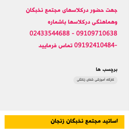
جهت حضور درکلاسهای مجتمع نخبگان
وهماهنگی درکلاسها باشماره
09109710638 - 02433544688
-09192410484 تماس فرمایید
برچسب ها
کارگاه آموزشی شفای زنانگی
اساتید مجتمع نخبگان زنجان