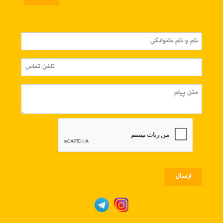
ارسـال