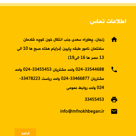
اطلاعات تماس
home
زنجان، چهارراه سعدی جنب انتقال خون کوچه شادمان
ساختمان نامور طبقه پایین (درایام هفته صبح ها 10 الی
13 عصر ها 16 الی19)
phone
024-33544688 واحد مشتریان 33455453-024 واحد
مشتریان 33466877-024 واحد ریاست 33478223-
024 واحد روابط عمومی
print
33455453
email
info@mfnokhbegan.ir
ادامه