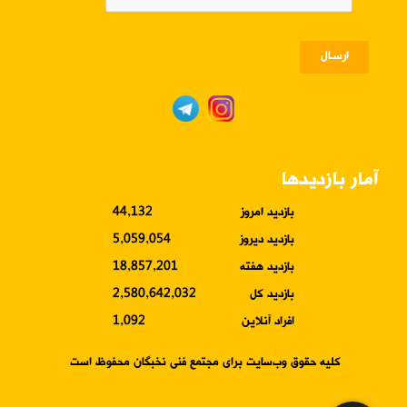
ارسـال
آمار بازدیدها
بازدید امروز
44,132
بازدید دیروز
5,059,054
بازدید هفته
18,857,201
بازدید کل
2,580,642,032
افراد آنلاین
1,092
کلیه حقوق وب‌سایت برای مجتمع فنی نخبگان محفوظ است