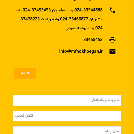
phone
024-33544688 واحد مشتریان 33455453-024 واحد
مشتریان 33466877-024 واحد ریاست 33478223-
024 واحد روابط عمومی
print
33455453
email
info@mfnokhbegan.ir
ادامه