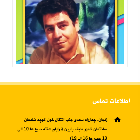
اطلاعات تماس
home
زنجان، چهارراه سعدی جنب انتقال خون کوچه شادمان
ساختمان نامور طبقه پایین (درایام هفته صبح ها 10 الی
13 عصر ها 16 الی19)