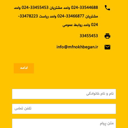
phone
024-33544688 واحد مشتریان 33455453-024 واحد
مشتریان 33466877-024 واحد ریاست 33478223-
024 واحد روابط عمومی
print
33455453
email
info@mfnokhbegan.ir
ادامه