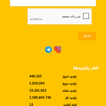
ارسـال
آمار بازدیدها
بازدید امروز
446,335
بازدید دیروز
5,059,054
بازدید هفته
19,261,810
بازدید کل
2,580,845,740
افراد آنلاین
13