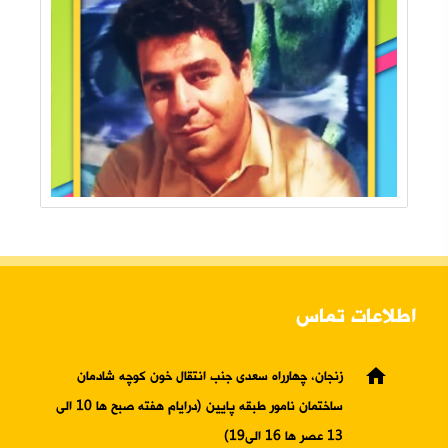
اطلاعات تماس
home
زنجان، چهارراه سعدی جنب انتقال خون کوچه شادمان
ساختمان نامور طبقه پایین (درایام هفته صبح ها 10 الی
13 عصر ها 16 الی19)