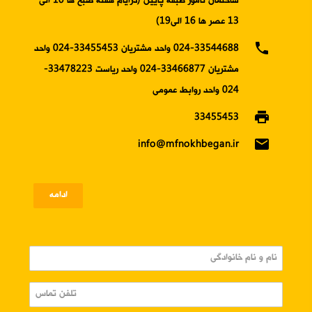
ساختمان نامور طبقه پایین (درایام هفته صبح ها 10 الی
13 عصر ها 16 الی19)
phone
024-33544688 واحد مشتریان 33455453-024 واحد
مشتریان 33466877-024 واحد ریاست 33478223-
024 واحد روابط عمومی
print
33455453
email
info@mfnokhbegan.ir
ادامه