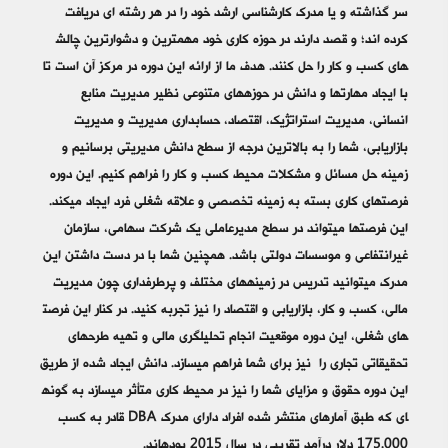
سر گذاشته­ و یا مدرک کارشناسی ارشد خود را در هر رشته ای دریافت
های کسب و کار را حل کنند. هدف ما از ارائه این دوره در مرکز آن است تا
با ایجاد مهارت­­‎ها و دانش در حوزه­‎های متنوعی نظیر مدیریت منابع
انسانی، مدیریت استراتژیک، اقتصاد، حسابداری مدیریت و مدیریت
بازاریابی، شما را به بالاترین درجه از سطح دانش مدیریتی برسانیم و
زمینه حل مسائل و مشکلات محیط کسب و کار را فراهم کنیم. این دوره
فرصت­‎های کاری بسته به زمینه تخصصی و علاقه شغلی فرد ایجاد می­‎کند.
این فرصت‎­ها می­‎تواند در سطح مدیرعاملی یک شرکت­ سهامی، سازمان
غیرانتفاعی و موسسات دولتی باشد. همچنین شما با در دست داشتن این
مدرک می­‎توانید تدریس در زمینه‎های مختلف و پرطرفداری چون مدیریت
های شغلی، این دوره موقعیت انجام تحلیلگری مالی و تهیه طرح­‎های
تحقیقاتی تجاری را نیز برای شما فراهم می­‎سازد. دانش ایجاد شده از طریق
ای که طبق آمارهای منتشر شده افراد دارای مدرک DBA قادر به کسب
175.000 دلار درآمد تقریبی در سال 2015 بوده‎­اند.