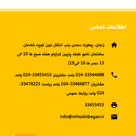
اطلاعات تماس
home
زنجان، چهارراه سعدی جنب انتقال خون کوچه شادمان
ساختمان نامور طبقه پایین (درایام هفته صبح ها 10 الی
13 عصر ها 16 الی19)
phone
024-33544688 واحد مشتریان 33455453-024 واحد
مشتریان 33466877-024 واحد ریاست 33478223-
024 واحد روابط عمومی
print
33455453
email
info@mfnokhbegan.ir