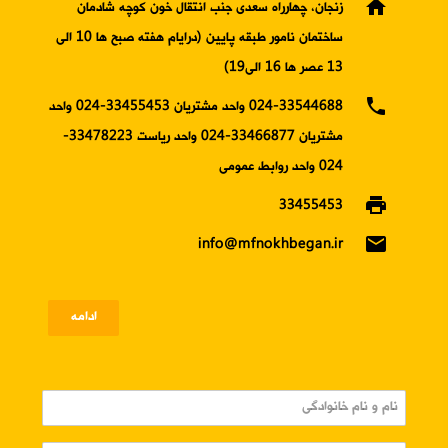
home
زنجان، چهارراه سعدی جنب انتقال خون کوچه شادمان
ساختمان نامور طبقه پایین (درایام هفته صبح ها 10 الی
13 عصر ها 16 الی19)
phone
024-33544688 واحد مشتریان 33455453-024 واحد
مشتریان 33466877-024 واحد ریاست 33478223-
024 واحد روابط عمومی
print
33455453
email
info@mfnokhbegan.ir
ادامه