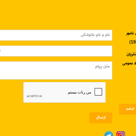
نامور
3345-024 واحد مشتریان
ادامه
ارسـال