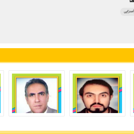
ا
آمدزایی