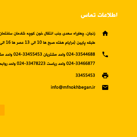
اطلاعات تماس
home
زنجان، چهارراه سعدی جنب انتقال خون کوچه شادمان ساختمان 
طبقه پایین (درایام هفته صبح ها 10 الی 13 عصر ها 16 الی19)
phone
024-33544688 واحد مشتریان 5453
33466877-024 واحد ریاست 33478223-024 واحد روابط عمومی
print
33455453
email
info@mfnokhbegan.ir