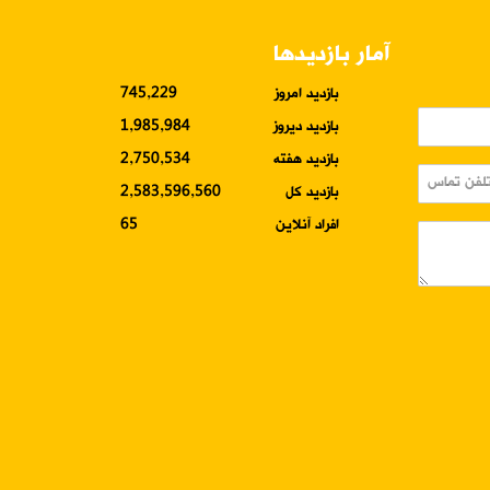
آمار بازدیدها
بازدید امروز
745,229
بازدید دیروز
1,985,984
بازدید هفته
2,750,534
بازدید کل
2,583,596,560
افراد آنلاین
65