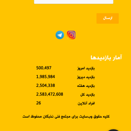
ارسـال
آمار بازدیدها
بازدید امروز
500,497
بازدید دیروز
1,985,984
بازدید هفته
2,504,338
بازدید کل
2,583,472,608
افراد آنلاین
26
کلیه حقوق وب‌سایت برای مجتمع فنی نخبگان محفوظ است