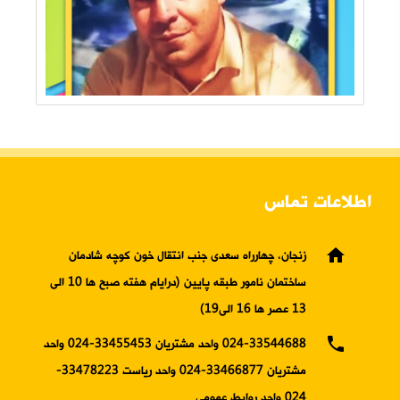
اطلاعات تماس
home
زنجان، چهارراه سعدی جنب انتقال خون کوچه شادمان
ساختمان نامور طبقه پایین (درایام هفته صبح ها 10 الی
13 عصر ها 16 الی19)
phone
024-33544688 واحد مشتریان 33455453-024 واحد
مشتریان 33466877-024 واحد ریاست 33478223-
024 واحد روابط عمومی