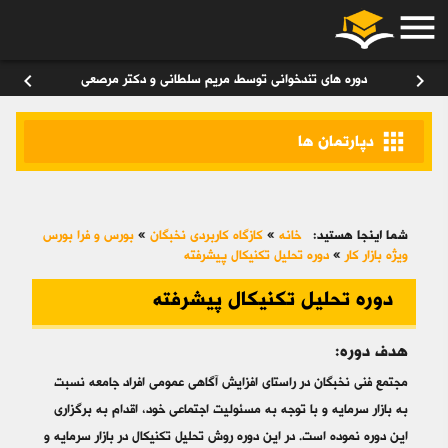
menu
ورود
/
عضویت
۰
chevron_left
chevron_right
دوره های تندخوانی توسط مریم سلطانی و دکتر مرصعی
apps
دپارتمان ها
شما اینجا هستید:
خانه
»
کازگاه کاربردی نخبگان
»
بورس و فرا بورس
ویژه بازار کار
»
دوره تحلیل تکنیکال پیشرفته
دوره تحلیل تکنیکال پیشرفته
هدف دوره:
مجتمع فنی نخبگان در راستای افزایش آگاهی عمومی افراد جامعه نسبت
به بازار سرمایه و با توجه به مسئولیت اجتماعی خود، اقدام به برگزاری
این دوره‌ نموده است. در این دوره روش تحلیل تکنیکال در بازار سرمایه و