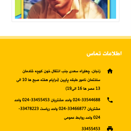
اطلاعات تماس
home
زنجان، چهارراه سعدی جنب انتقال خون کوچه شادمان
ساختمان نامور طبقه پایین (درایام هفته صبح ها 10 الی
13 عصر ها 16 الی19)
phone
024-33544688 واحد مشتریان 33455453-024 واحد
مشتریان 33466877-024 واحد ریاست 33478223-
024 واحد روابط عمومی
print
33455453