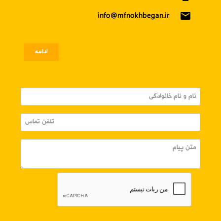
email
info@mfnokhbegan.ir
ادامه