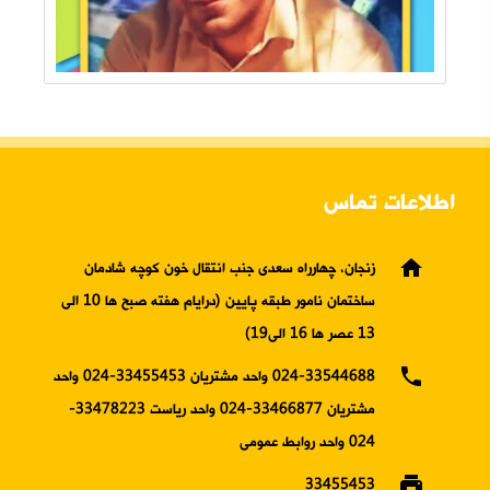
اطلاعات تماس
home
زنجان، چهارراه سعدی جنب انتقال خون کوچه شادمان
ساختمان نامور طبقه پایین (درایام هفته صبح ها 10 الی
13 عصر ها 16 الی19)
phone
024-33544688 واحد مشتریان 33455453-024 واحد
مشتریان 33466877-024 واحد ریاست 33478223-
024 واحد روابط عمومی
print
33455453