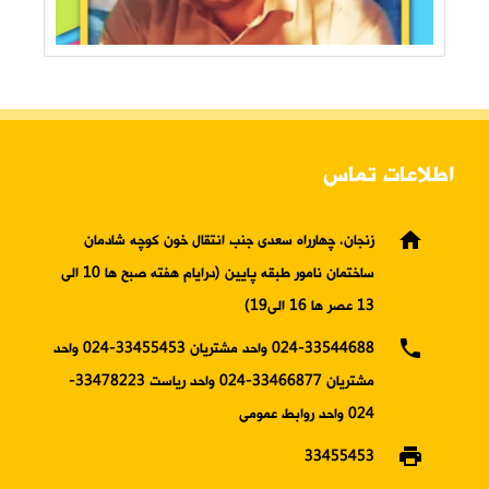
اطلاعات تماس
home
زنجان، چهارراه سعدی جنب انتقال خون کوچه شادمان
ساختمان نامور طبقه پایین (درایام هفته صبح ها 10 الی
13 عصر ها 16 الی19)
phone
024-33544688 واحد مشتریان 33455453-024 واحد
مشتریان 33466877-024 واحد ریاست 33478223-
024 واحد روابط عمومی
print
33455453