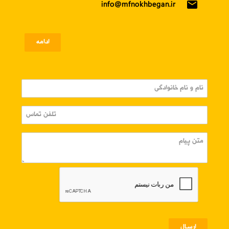
email
info@mfnokhbegan.ir
ادامه
ارسـال