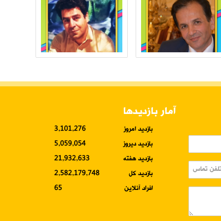
آمار بازدیدها
بازدید امروز
3,101,276
بازدید دیروز
5,059,054
بازدید هفته
21,932,633
بازدید کل
2,582,179,748
افراد آنلاین
65