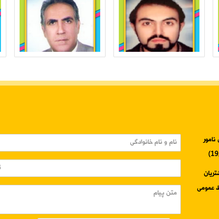
نامور
3345-024 واحد مشتریان