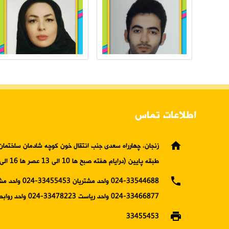
اطلاعات تماس
home
زنجان، چهارراه سعدی جنب انتقال خون کوچه شادمان ساختمان 
طبقه پایین (درایام هفته صبح ها 10 الی 13 عصر ها 16 الی19)
phone
024-33544688 واحد مشتریان 5453
33466877-024 واحد ریاست 33478223-024 واحد روابط عمومی
print
33455453