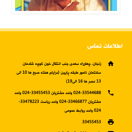
اطلاعات تماس
home
زنجان، چهارراه سعدی جنب انتقال خون کوچه شادمان
ساختمان نامور طبقه پایین (درایام هفته صبح ها 10 الی
13 عصر ها 16 الی19)
phone
024-33544688 واحد مشتریان 33455453-024 واحد
مشتریان 33466877-024 واحد ریاست 33478223-
024 واحد روابط عمومی
print
33455453