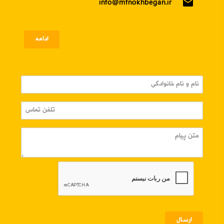
email
info@mfnokhbegan.ir
ادامه
ارسـال