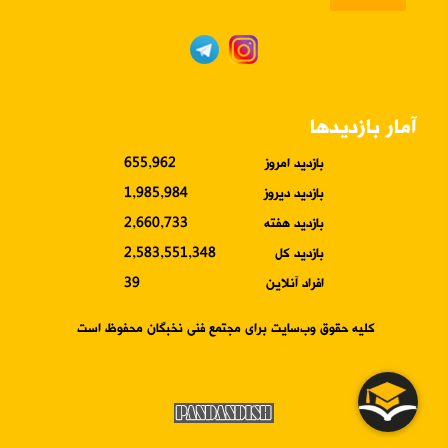
آمار بازدیدها
بازدید امروز
655,962
بازدید دیروز
1,985,984
بازدید هفته
2,660,733
بازدید کل
2,583,551,348
افراد آنلاین
39
کلیه حقوق وب‌سایت برای مجتمع فنی نخبگان محفوظ است