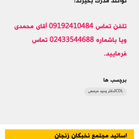
توانند مدرک بگیرند:
تلفن تماس 09192410484 آقای محمدی
ویا باشماره 02433544688 تماس
فرمایید.
برچسب ها
ICDLدکتر وحید مرصعی
اساتید مجتمع نخبگان زنجان