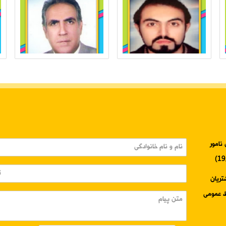
نامور
3345-024 واحد مشتریان