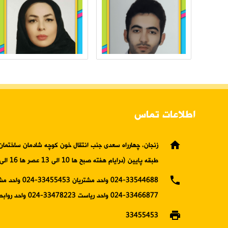
اطلاعات تماس
home
زنجان، چهارراه سعدی جنب انتقال خون کوچه شادمان ساختمان 
طبقه پایین (درایام هفته صبح ها 10 الی 13 عصر ها 16 الی19)
phone
024-33544688 واحد مشتریان 5453
33466877-024 واحد ریاست 33478223-024 واحد روابط عمومی
print
33455453