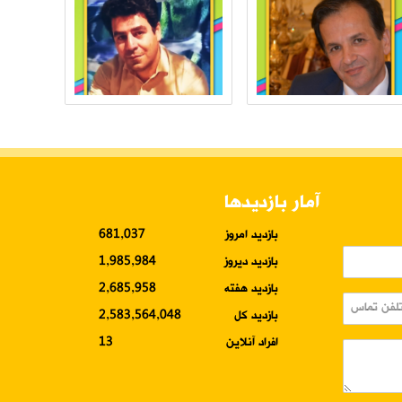
آمار بازدیدها
بازدید امروز
681,037
بازدید دیروز
1,985,984
بازدید هفته
2,685,958
بازدید کل
2,583,564,048
افراد آنلاین
13